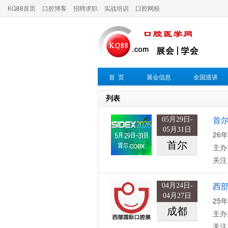
KQ88首页
口腔博客
招聘求职
实战培训
口腔网校
首 页
展会信息
全国巡讲
列表
05月29日-
首
05月31日
26年
首尔
主办
关注
04月24日-
西
04月27日
25年
成都
主办
关注