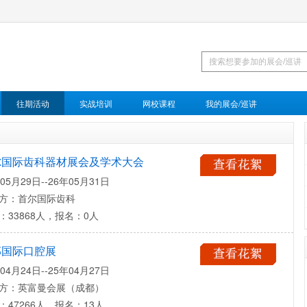
往期活动
实战培训
网校课程
我的展会/巡讲
尔国际齿科器材展会及学术大会
05月29日--26年05月31日
方：首尔国际齿科
：33868人，报名：0人
部国际口腔展
04月24日--25年04月27日
方：英富曼会展（成都）
：47266人，报名：13人