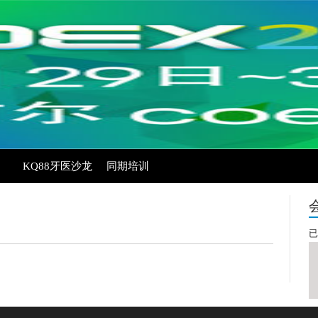
KQ88牙医沙龙
同期培训
已