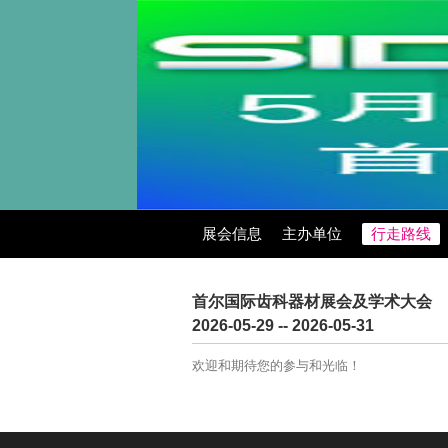
展会信息
主办单位
行走路线
首尔国际齿科器材展会及学术大会
2026-05-29 -- 2026-05-31
欢迎和期待您的参与和光临！