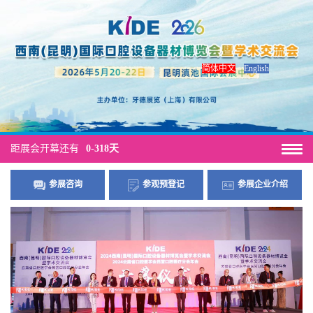
简体中文
|
English
距展会开幕还有
0-318天
参展咨询
参观预登记
参展企业介绍