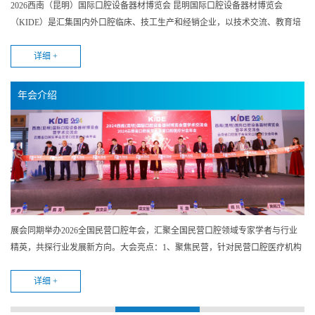
2026西南（昆明）国际口腔设备器材博览会 昆明国际口腔设备器材博览会
（KIDE）是汇集国内外口腔临床、技工生产和经销企业，以技术交流、教育培
训、商贸采购为核心，促进口腔企业建立渠道、销售产品、提升品牌，帮助口
腔医护、经销商产品采购、技术学习、行业交流的综合平台。 上届展会总面积
详细 +
25000㎡，参展企业450家，观众27,598人次。KIDE是昆明市商务局重点支持的
口腔行业盛会，立足昆明辐射云贵川广及东南亚周边国家。 为何参观昆明口腔
年会介绍
展： 了解口腔新趋势，学习体验新技术、新产品 丰富学术会议和...
展会同期举办2026全国民营口腔年会，汇聚全国民营口腔领域专家学者与行业
精英，共探行业发展新方向。大会亮点：1、聚焦民营，针对民营口腔医疗机构
的特点和需求，提供量身定制的学术交流和实操培训，助力民营口腔高质量发
展。2、实操性强，设置多个实操培训班和技能比赛项目，让参会者在动手实践
详细 +
中提升临床技能。3、行业交流，搭建全国性交流平台，促进各地口腔医疗机构